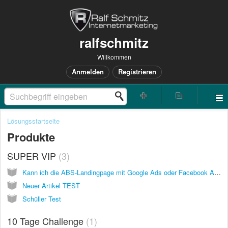
ralfschmitz
Willkommen
Anmelden
Registrieren
Lösungsstartseite
Produkte
SUPER VIP
3
Kann ich die ABS-Landingpage mit Google Ads oder Facebook Ads bewerben?
Neuer Artikel TEST
Schüller Test
10 Tage Challenge
1