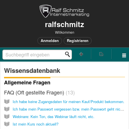
ralfschmitz
Willkommen
Anmelden
Registrieren
Wissensdatenbank
Allgemeine Fragen
FAQ (Oft gestellte Fragen)
13
Ich habe keine Zugangsdaten für meinen Kauf/Produkt bekommen.
Ich habe mein Passwort vergessen bzw. mein Passwort geht nicht mehr.
Webinare: Kein Ton, das Webinar läuft nicht, etc.
Ist mein Kurs noch aktuell?